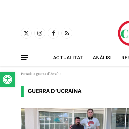
X
Instagram
Facebook
RSS
(Twitter)
ACTUALITAT
ANÀLISI
RE
Obre la barra d'eines
Portada
»
guerra d’Ucraïna
GUERRA D’UCRAÏNA