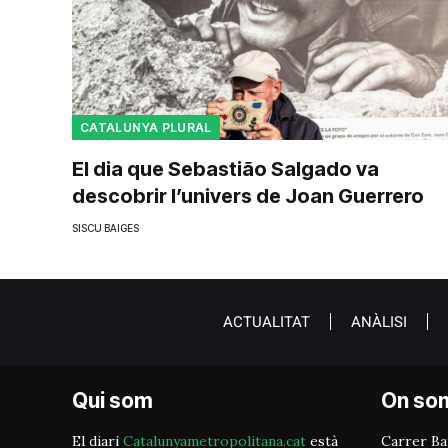
CATALUNYA PLURAL
El dia que Sebastião Salgado va
descobrir l’univers de Joan Guerrero
SISCU BAIGES
ACTUALITAT
ANÀLISI
Qui som
On so
El diari
Catalunyametropolitana.cat
està
Carrer Bai