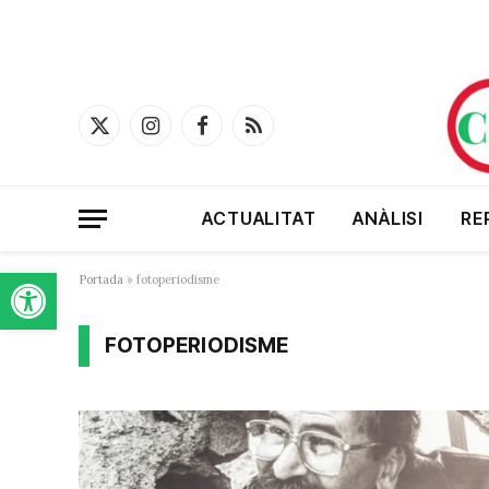
X
Instagram
Facebook
RSS
(Twitter)
ACTUALITAT
ANÀLISI
RE
Obre la barra d'eines
Portada
»
fotoperiodisme
FOTOPERIODISME