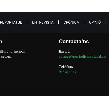
REPORTATGE
ENTREVISTA
CRÒNICA
OPINIÓ
m
Contacta'ns
lén 5, principal.
Email:
rcelona
catmet@periodismeplural.cat
Telèfon:
932 311 247