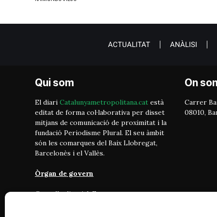
ACTUALITAT
ANÀLISI
Qui som
On so
El diari
Catalunyametropolitana.cat
està
Carrer Bai
editat de forma col·laborativa per disset
08010, Ba
mitjans de comunicació de proximitat i la
fundació Periodisme Plural. El seu àmbit
són les comarques del Baix Llobregat,
Barcelonès i el Vallès.
Òrgan de govern
Consell editorial: Format per
representants de cada mitjà. Vetlla pel
compliment dels objectius del projecte: