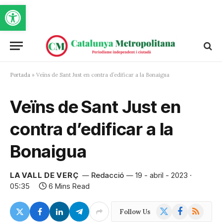
Obre la barra d'eines
Portada
»
Veïns de Sant Just en contra d’edificar a la Bonaigua
Veïns de Sant Just en
contra d’edificar a la
Bonaigua
LA VALL DE VERÇ
Redacció
19 - abril - 2023 ·
05:35
6 Mins Read
X
Facebook
RSS
Follow Us
(Twitter)