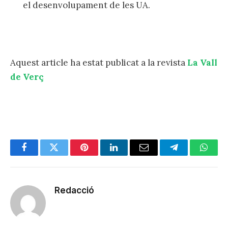
el desenvolupament de les UA.
Aquest article ha estat publicat a la revista
La Vall
de Verç
Facebook
Twitter
Pinterest
LinkedIn
Email
Telegram
Whats
Redacció