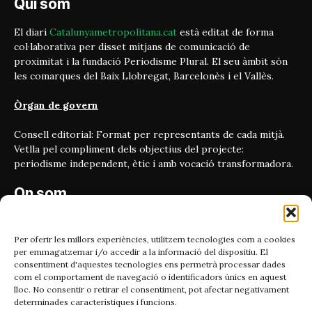
Qui som
El diari
Catalunyametropolitana.cat
està editat de forma
col·laborativa per disset mitjans de comunicació de
proximitat i la fundació Periodisme Plural. El seu àmbit són
les comarques del Baix Llobregat, Barcelonès i el Vallès.
Òrgan de govern
Consell editorial: Format per representants de cada mitjà.
Vetlla pel compliment dels objectius del projecte:
periodisme independent, ètic i amb vocació transformadora.
On som
Carrer Bailén 5, principal.
08010, Barcelona
Per oferir les millors experiències, utilitzem tecnologies com a cookies
per emmagatzemar i/o accedir a la informació del dispositiu. El
Contacta'ns
consentiment d'aquestes tecnologies ens permetrà processar dades
com el comportament de navegació o identificadors únics en aquest
lloc. No consentir o retirar el consentiment, pot afectar negativament
Email:
determinades característiques i funcions.
catmet@periodismeplural.cat