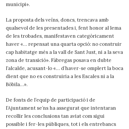
municipi».
La proposta dels veïns, doncs, trencava amb
qualsevol de les presentades i, fent honor al lema
de les trobades, manifestaven categòricament
haver «… repensat una quarta opció: no construir
cap habitatge més a la vall de Sant Just, ni a la seva
zona de transició». Fàbregas posava en dubte
l’alcalde, acusant-lo «… d’haver-se omplert la boca
dient que no es construiria a les Escales ni a la
Bòbila…».
De fonts de l’equip de participació i de
l’Ajuntament se’ns ha assegurat que intentaran
recollir les conclusions tan aviat com sigui
possible i fer-les públiques, tot i els entrebancs